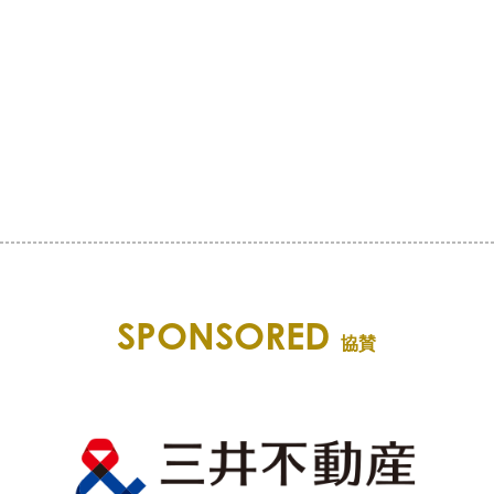
SPONSORED
協賛